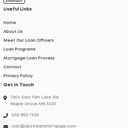
Useful Links
Home
About Us
Meet Our Loan Officers
Loan Programs
Mortgage Loan Process
Contact
Privacy Policy
Get in Touch
7004 East Fish Lake Rd.
Maple Grove MN 55311
(612) 850-7500
ryan@upstreammortgage.com