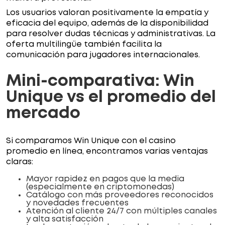
Los usuarios valoran positivamente la empatía y
eficacia del equipo, además de la disponibilidad
para resolver dudas técnicas y administrativas. La
oferta multilingüe también facilita la
comunicación para jugadores internacionales.
Mini-comparativa: Win
Unique vs el promedio del
mercado
Si comparamos Win Unique con el casino
promedio en línea, encontramos varias ventajas
claras:
Mayor rapidez en pagos que la media
(especialmente en criptomonedas)
Catálogo con más proveedores reconocidos
y novedades frecuentes
Atención al cliente 24/7 con múltiples canales
y alta satisfacción