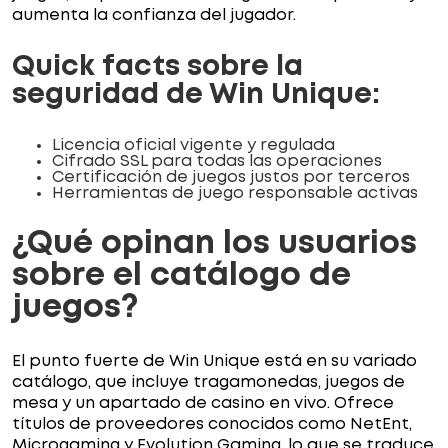
aumenta la confianza del jugador.
Quick facts sobre la
seguridad de Win Unique:
Licencia oficial vigente y regulada
Cifrado SSL para todas las operaciones
Certificación de juegos justos por terceros
Herramientas de juego responsable activas
¿Qué opinan los usuarios
sobre el catálogo de
juegos?
El punto fuerte de Win Unique está en su variado
catálogo, que incluye tragamonedas, juegos de
mesa y un apartado de casino en vivo. Ofrece
títulos de proveedores conocidos como NetEnt,
Microgaming y Evolution Gaming, lo que se traduce