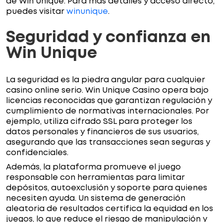
de Win Unique. Para más detalles y acceso directo,
puedes visitar
winunique
.
Seguridad y confianza en
Win Unique
La seguridad es la piedra angular para cualquier
casino online serio. Win Unique Casino opera bajo
licencias reconocidas que garantizan regulación y
cumplimiento de normativas internacionales. Por
ejemplo, utiliza cifrado SSL para proteger los
datos personales y financieros de sus usuarios,
asegurando que las transacciones sean seguras y
confidenciales.
Además, la plataforma promueve el juego
responsable con herramientas para limitar
depósitos, autoexclusión y soporte para quienes
necesiten ayuda. Un sistema de generación
aleatoria de resultados certifica la equidad en los
juegos, lo que reduce el riesgo de manipulación y