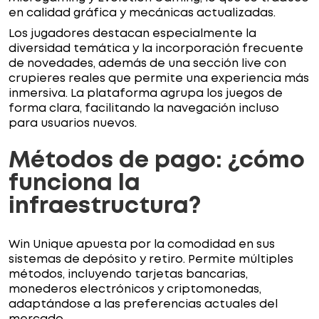
en calidad gráfica y mecánicas actualizadas.
Los jugadores destacan especialmente la
diversidad temática y la incorporación frecuente
de novedades, además de una sección live con
crupieres reales que permite una experiencia más
inmersiva. La plataforma agrupa los juegos de
forma clara, facilitando la navegación incluso
para usuarios nuevos.
Métodos de pago: ¿cómo
funciona la
infraestructura?
Win Unique apuesta por la comodidad en sus
sistemas de depósito y retiro. Permite múltiples
métodos, incluyendo tarjetas bancarias,
monederos electrónicos y criptomonedas,
adaptándose a las preferencias actuales del