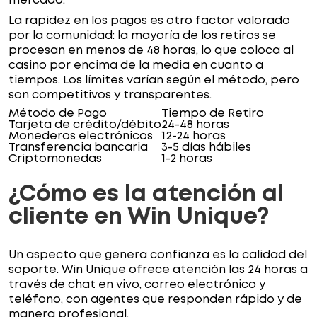
mercado.
La rapidez en los pagos es otro factor valorado
por la comunidad: la mayoría de los retiros se
procesan en menos de 48 horas, lo que coloca al
casino por encima de la media en cuanto a
tiempos. Los límites varían según el método, pero
son competitivos y transparentes.
Método de Pago
Tiempo de Retiro
Tarjeta de crédito/débito
24-48 horas
Monederos electrónicos
12-24 horas
Transferencia bancaria
3-5 días hábiles
Criptomonedas
1-2 horas
¿Cómo es la atención al
cliente en Win Unique?
Un aspecto que genera confianza es la calidad del
soporte. Win Unique ofrece atención las 24 horas a
través de chat en vivo, correo electrónico y
teléfono, con agentes que responden rápido y de
manera profesional.