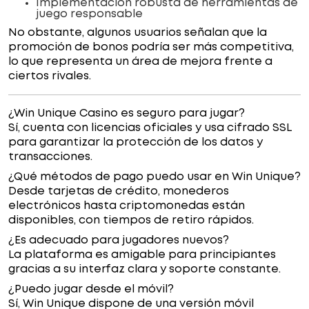
Implementación robusta de herramientas de
juego responsable
No obstante, algunos usuarios señalan que la
promoción de bonos podría ser más competitiva,
lo que representa un área de mejora frente a
ciertos rivales.
¿Win Unique Casino es seguro para jugar?
Sí, cuenta con licencias oficiales y usa cifrado SSL
para garantizar la protección de los datos y
transacciones.
¿Qué métodos de pago puedo usar en Win Unique?
Desde tarjetas de crédito, monederos
electrónicos hasta criptomonedas están
disponibles, con tiempos de retiro rápidos.
¿Es adecuado para jugadores nuevos?
La plataforma es amigable para principiantes
gracias a su interfaz clara y soporte constante.
¿Puedo jugar desde el móvil?
Sí, Win Unique dispone de una versión móvil