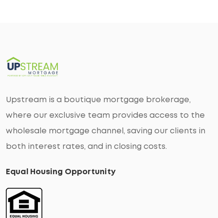
Upstream is a boutique mortgage brokerage,
where our exclusive team provides access to the
wholesale mortgage channel, saving our clients in
both interest rates, and in closing costs.
Equal Housing Opportunity