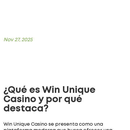
Nov 27, 2025
¿Qué es Win Unique
Casino y por qué
destaca?
Win Unique Casino se presenta como una