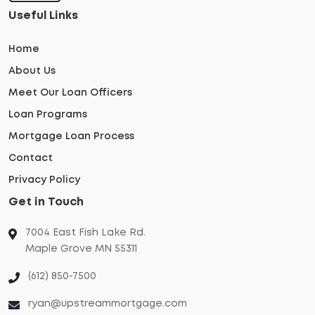
Useful Links
Home
About Us
Meet Our Loan Officers
Loan Programs
Mortgage Loan Process
Contact
Privacy Policy
Get in Touch
7004 East Fish Lake Rd.
Maple Grove MN 55311
(612) 850-7500
ryan@upstreammortgage.com