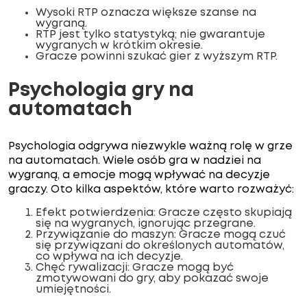
Wysoki RTP oznacza większe szanse na
wygraną.
RTP jest tylko statystyką; nie gwarantuje
wygranych w krótkim okresie.
Gracze powinni szukać gier z wyższym RTP.
Psychologia gry na
automatach
Psychologia odgrywa niezwykle ważną rolę w grze
na automatach. Wiele osób gra w nadziei na
wygraną, a emocje mogą wpływać na decyzje
graczy. Oto kilka aspektów, które warto rozważyć:
Efekt potwierdzenia: Gracze często skupiają
się na wygranych, ignorując przegrane.
Przywiązanie do maszyn: Gracze mogą czuć
się przywiązani do określonych automatów,
co wpływa na ich decyzje.
Chęć rywalizacji: Gracze mogą być
zmotywowani do gry, aby pokazać swoje
umiejętności.