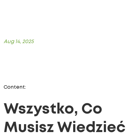
Aug 14, 2025
Content:
Wszystko, Co
Musisz Wiedzieć