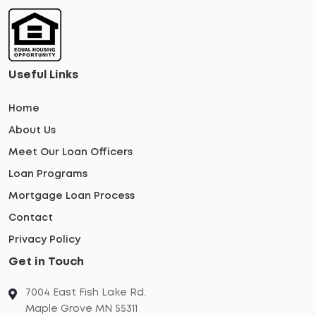
Useful Links
Home
About Us
Meet Our Loan Officers
Loan Programs
Mortgage Loan Process
Contact
Privacy Policy
Get in Touch
7004 East Fish Lake Rd.
Maple Grove MN 55311