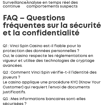
Surveillance
Analyse en temps réel des
continue
comportements suspects
FAQ – Questions
fréquentes sur la sécurité
et la confidentialité
Q1 : Vinci Spin Casino est-il fiable pour la
protection des données personnelles ?
Oui, le casino respecte les réglementations en
vigueur et utilise des technologies de cryptage
avancées.
Q2 : Comment Vinci Spin vérifie-t-il l’identité des
joueurs ?
Le casino applique une procédure KYC (Know Your
Customer) qui requiert l’envoi de documents
justificatifs.
Q3 : Mes informations bancaires sont-elles
sécurisées ?