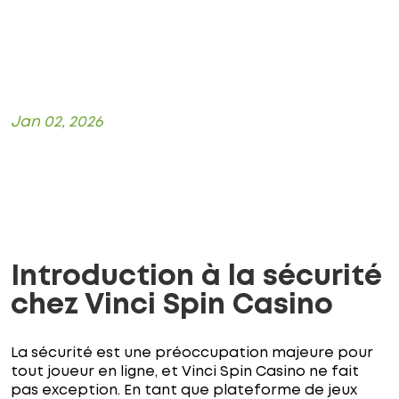
Jan 02, 2026
Introduction à la sécurité
chez Vinci Spin Casino
La sécurité est une préoccupation majeure pour
tout joueur en ligne, et Vinci Spin Casino ne fait
pas exception. En tant que plateforme de jeux