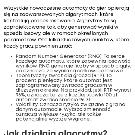
Wszystkie nowoczesne automaty do gier opierają
się na zaawansowanych algorytmach, które
kontrolują proces losowania. Algorytmy te są
zaprojektowane tak, aby generować wyniki w
sposób losowy, ale w ramach określonych
parametrów. Oto kilka kluczowych punktów, które
każdy gracz powinien znać:
Random Number Generator (RNG):
To serce
każdego automatu, które zapewnia losowość
wyników. RNG generuje liczby w sposób ciągły,
co oznacza, że wyniki są całkowicie losowe.
Teoretyczny zwrot dla gracza (RTP):
To
procent pieniędzy, które automat jest
zaprogramowany zwracać graczom w
dłuższym okresie. Na przykład, jeśli RTP wynosi
96%, oznacza to, że z każdej stawki 100 zł
automat zwraca średnio 96 zł.
Volatility:
Oznacza ryzyko związane z grą na
danym automacie. Wyższa zmienność
oznacza większe ryzyko, ale także
potencjalnie wyższe wygrane.
Jak działają algorytmy?