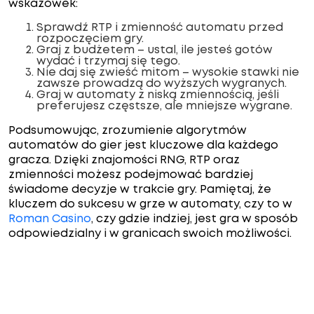
wskazówek:
Sprawdź RTP i zmienność automatu przed
rozpoczęciem gry.
Graj z budżetem – ustal, ile jesteś gotów
wydać i trzymaj się tego.
Nie daj się zwieść mitom – wysokie stawki nie
zawsze prowadzą do wyższych wygranych.
Graj w automaty z niską zmiennością, jeśli
preferujesz częstsze, ale mniejsze wygrane.
Podsumowując, zrozumienie algorytmów
automatów do gier jest kluczowe dla każdego
gracza. Dzięki znajomości RNG, RTP oraz
zmienności możesz podejmować bardziej
świadome decyzje w trakcie gry. Pamiętaj, że
kluczem do sukcesu w grze w automaty, czy to w
Roman Casino
, czy gdzie indziej, jest gra w sposób
odpowiedzialny i w granicach swoich możliwości.