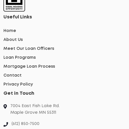
Useful Links
Home
About Us
Meet Our Loan Officers
Loan Programs
Mortgage Loan Process
Contact
Privacy Policy
Get in Touch
7004 East Fish Lake Rd.
Maple Grove MN 55311
(612) 850-7500