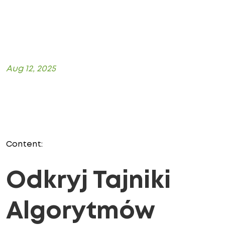
Aug 12, 2025
Content:
Odkryj Tajniki
Algorytmów