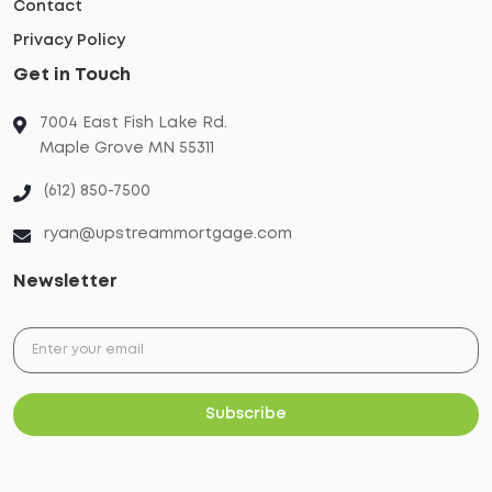
Contact
Privacy Policy
Get in Touch
7004 East Fish Lake Rd.
Maple Grove MN 55311
(612) 850-7500
ryan@upstreammortgage.com
Newsletter