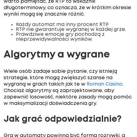
warto pamiętać, że RTP to wskaźnik
długoterminowy, co oznacza, że w krótkim okresie
wyniki mogą się znacznie różnić.
Każdy automat ma inny procent RTP.
RTP nie gwarantuje wygranej w każdej grze.
Prawdziwe emocje gry pochodzą z
nieprzewidywalności wyników.
Algorytmy a wygrane
Wiele osób zadaje sobie pytanie, czy istnieją
strategie, które mogą zwiększyć szanse na
wygraną w grach takich jak te w
Roman Casino
.
Chociaż algorytmy są zaprojektowane, aby
zapewnić losowość, niektóre zasady mogą pomóc
w maksymalizacji doświadczenia gry.
Jak grać odpowiedzialnie?
Gra w automaty powinna być formą rozrywki, a