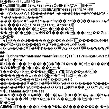
賂�EM��yo�5�G�
�z)���^�b��16�~qF��,h��Ǒv�H�@W |�H
�yk��!��65\x@$N���i��A�K�fe����9� �A鶅
�_ޖmx�X�Wf Tq���P��~��}H�@�W<�Li<5
��4��SC���
���'�e֛Jc#^&�e.��0g��R��$��1�yYS�
�ω���TW�R� �����o���s�纉
��i�i����^��-����/
��Y�1��wؘ�N�T���e�p���� Zss-
<���
r;R���d����`���l�0��(����OoN�!
�pZ3E��`��kS�g i�%�x�L�X�
4�Kw�Ȗ�o{�>h��R�W2(�k���%�%V%�
��-
��EdM�m���P��������F03�$��^_��v�R~�;�PSW�p
�h�8�r�
�ݞ>1��H��~��h�$$�`ߣ�O1�rV�|#$p�<̺��K���C7�RFg�rBBQ�l�j�Y��A�b��ɥ[�'�!
�Q�׎D�^�o�iJ���
't�A��ԫ.���u��mT�]苜W��yoM�
����)���pz��7X��T[8LC]�L�-
�r��RO���1ZxE� ��Dt.�tK
�8+����8�0FT���h�������R/C��DA
��>���nAR(xe����%sݞ����ف��BU�7]��~�,$���xSw�&^�ۃW�gp�%s�8�T
[O�`'�����3�c�#P���
�G�Ѫ)�%��!B�#آ�,E��j�4˔[5ֵ#T�{nl�ؤʭ�Ŧ�b���"�C�%y�|6��[_�������I�Τ��T�_�ꔹ�\�5�����ǬS��!7��.�����;Y��r��5pGۗc�n��S�B��4f�j�Y�r
 7����2kն(/�b��DUW��,�!�ik�Lʣ*^-
lՐ�Q-
C�׫�=I
T��x��ėۥ��P�kJ�&������&�r�ǣ��OG�3���i�N$y�l��������$=����U�2ù�r5d���!