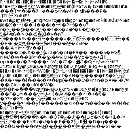
F��O��t��$�h�����}|�`G�
�>��M��%_
�^�Hx�� W�K��� ���h(�P4fw�ɼ!bF�����8d���\�i=4YkD�x*sQ�
���T�;��) e��p�M+� dh���P�
ԒTbXo��S!
�w��@�^�!F_�=q#cHrq��e�j��o"1���g���v�`Hi�JK(S>>5��
皹�X�t��-!���j� �P��u?
r���@��U��f�`X�c�'�#� �
5�s\�8�x5�Xl�y�n?
���#!N������=�,$<����k�
�R�1�o���`�(1����ZEP�
��)A)V��}
����d�J\��4L3�\�eI�FB��-���5�EQ㊰
NM/�W��$I��4x�4O)��Vb�b>Ԫ
cp4�x�/�P~���'M{�C"�U׋Ӛ�Qr/wv�*`?
J*Jt5 �!ky��:OK�:O�#0���ub�D_�@��l1qP~ �l�z��
���,\+�t9il)lWC��ЁL,���������(��k���M
(g`k��.��,��-� �H���8mΓ�AH�����P$�X暜
�K���(���;��Bp(͛��jn�C�H"۶n�p�]�7
��jZA;|+��aI0I�W�!
2�h�ؕ���9q��~sjQ;F&�"5V��D0��{��O,.\R�����JQ����y�~�b���U��W;;e���I�e8oq�e
��F�L���vJ-'�Ã��*��<�5�
�"G+�X%ͼ��y��j�mC�,�ʅ+�Ω-
y����'��yf������<1<��m��$��1W�(�r͞Ք
�o?r�/
������HPh��.m�z��ǉl���l�v��>���h@k�{����}
�\;ٚ�5:�[�$��N��Ôݯ�7�J]��|L-d�N8�L�
E�� �FhBU�#�k�,E��׿�  2 �D�q���
�z�G����nJ�������9v:��6T�!�