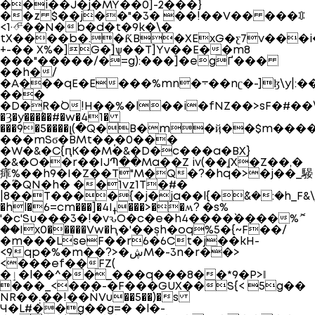
��i��J�j�MY��0]-2���}
��z $��j��"�3� ��!��V�� ���ꁤ
<1·⮶�� N�b�d�t�9k�\�
tX����b�.�ƘB�XExG�ƹ7v���
+-�� X%�]G�]ѱ��T]Yv��E��m8
���"�����/�=g):���]�egҐ���
��h�/
�A���qE�E���%mn�܋��nʗ�-]ɮ\y|:��
���
�D�R�`O!H��%�l��i�fNZ��>sF�#��\�
�Ȝ�y���`��#�w�41�
���9�5����լ(�Q�B�m�ҋ��$m���
���mSϭ�BMt��̜�0���
�W�&�C{ԥK��M�&�D�c���a�BX}
�&�O��r��IJՊ��Ma��Z iv(��ʆX�Z��,�
㾩%��h9�I�Z��T"M�Q�?�hq�>�j��_騴
�˝�QN�h� ��1vz1T�#�
|8��T����{�j�ja��l{�ܵ&�:�h_F&\j%
�hl�6=cm���]�4Iߪ���>��ʍ? �s%
'�c'Su���3�!�vԅO�c�e�h4����`����%ޮ
��Ix0�����Vw�Ԧ�'��șh�oq%5�{~F��/
�m���LseF��r6�6Ct�j��kH-
<9qp�%�m��?>�ڜM�-3n�r��>
<���ef��FZ(
�ٳ�l��^��_���q���8��*9�P>ǁ
���_<���-�F���GUX��S{< 5g��
NR��܄��!��ǸVu��5��)�s
Ч�L#��g��g=� �l�-