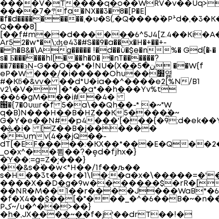
����V�T����q�o��WRV�v��Ùq>
����7�܊fa�
NX��3�8�[P�E|
�f�d���`������܂�u�S(,�Q����`�Pܑd�,�3�K������TY��5�A�3��hH��9{�
Q���8]
[��f#m��d������6^5J4[Z.4��Ki�A
Ar52�w*�\;ʤe43�#S��9�a��x�H�+��+-
�h�B&�\Ag����� !�d��ǜ�$e�n%� Gd{`�˞�
s� Ƃ���`���hl[���h�0� �nT������?
��7���ͽN-G��O��*�!NU�(X��ن�5 ��W{f
eP�W ���/�i�����Ohu��`׽엹
#�Kƃ�&vv� ��d*U�ia��^����e2[%N/B1
v2\�V� |�*��a*��h���Yv%t
��6�gM���i#�4�
՘�{7�0uɯr�f 5�a\��Qh��-* �~"W
q�B)N���H��B�HZ��K5����̲`�~
G�Y�e��N#�p4���'[���{�9;d�ek��
�ܞ�i� {Z��B�j������
�umv(4��jQ��-
dT[�EF�����:�KX��*���E�Q��2
_o�x^��뾤��?�ȩd�fjhx�}
�Ύ��:=g=Z�̘:���}
��&s�`��w<*H��/1f��љ��
s�H��3t���r�1\l�:�a�x�\�����=�'
����X��D�g�9w�������$�rR�[D
��NR�M��1��r����J���WaB*�6{
�f�X4��$��[�"���_�^�6��B�~�n��$
Pک~/u�^��>��}
�h�,JX����~��f�j'��drT��!�