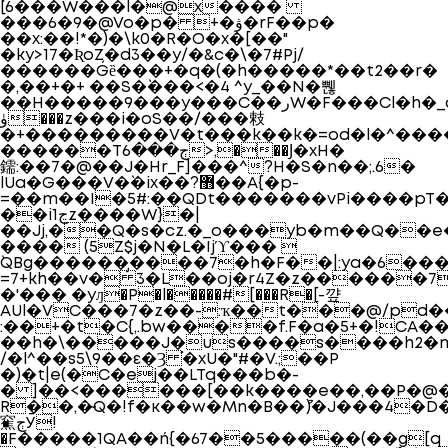
`[6���W���l�@x����
���6�9�@Vo�p� +�ۋ�rF��p�
��x:��!*�)�\k0�R�O�x�[��"
�ky>17�ƦoZ�d3��y/�&c�\�7#Pj/
������Ǵȅ���+�q�(�h�����*��t2��r�
�,��+�+ ��S�`���<�4 ^y_��N�쀊
��H�����9���y���C��رW�F���Cl�h�_o� K'�F�3�Q�H1�=��u�T'R�)����D�t)�����EGq�i$��j�h�
ۈ���z���i�oS��/���㩽
�+���������V�t���k��k�=od�l�^���
������Tڄ���6>,���Ϳ�xH�
鑐:��7�@��J�Hr_F]���^?H�S�n��;.6�
lUa�G���V�`�ix��?޻��A{�p-
=��m��I�5#:��QDt�������vPi����pT�
��iڃ1z����W}�|
��Jj,��Q�s�cz.�_o���yb�m��Q��e
���� (5Z$j�N�L�Ijϓ��� 
`QBg������̡����7�h�F��|:ya�6��
=7+kh��v� 3�L��oj�r4Z�z������7
�'��� �yԓ�P�l�����#[���R�[-꺞
AUl�VC���7�z��-:ҡ��t���@/pd��
:��+�t�C{,.bw����f.F�a�5+�!CA����b�ē�a���V
��h�\�����J�us����s����h2�m
/�l^��s5\9��ε�Ȝ ֬�xU�"#�V.;��P
�)�t|e(�C�ej��LTq���b�-
� ]��<������[��k����e��,��P�@�=
R��,�̴Q�!f�ĸ��w�Mn�B��ު)�J���4�D�ג�b�.5�YD�������y�0��=_��a:�M�z
䆶ڄӮ!
�F�����1QA��ń{�67��5�����(��g[q