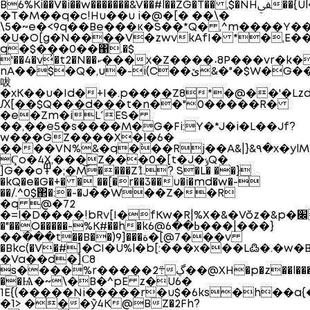
B6%Ki��V�i��w�������&V��#l��ZG�T�� ,$�NHﱽ��{Ul��X%��|
�T�M��q�c!Hu��u i� @�[� ��\�
\5�~e�<9q��Be���к�S��*Q� ,^m����Y
�U�O[g�ׂN����V�zwvkAfI� *�,E
q�$���0��΁.�$
'��4�v̓�t2�N��ކ���x�Z����˖8P���vr�k���.Oo[J�)�����,
nA��$�Q�,u�-i(C��ێ&�"�$W�G��
㕹
�xK��u�Id�+I�.p����Z8*�@��'�Lz
Ԕ[��$Q���d���t�n��"0�����R�
�e�Zm�iL˹ES�
��,��e5�s����M�G�Fi:Y�*J�i�L��Jf?
w���GZ����X�l�6�
����VN%&�q�`��Rj��A&|}&٩�x�ylM��>�p����C�;J
Ҁо�4X,���͜Z���0�[t�J�ݸQ�
]G��o߾�;�M����Z1᷵.? S�L� ��}
�kQ�e�G�+� �˷��[�r��3��u�i�md�w�-
��/.^0$΂�:�-�J��W��Z��R
�q @�72
�"��O�����-%K#��h�kߕ��6@6���|���}
��߳���t��B��)9]���ة�[@7���v
�Bkc(�V�#]�CI�U%l�b[:���x��
�L߷�.�w�B
�Va��d�]Ϲ8
s����%r�����܊2@��ڲXH�p�z��l���GI�$�c*4��^�N��~H,��ceTCeP;��e5$��^��W�?
��Ѩ�~\�B�^pE z�U6�
1E{(�����Ni�����r�u$�6ks�h��a{
�1> ���݉y4K@BZ�2Fh?