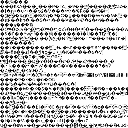
��淌��.�
���ϷXA���_���P�Tc=�9������dz3o�
�}�n<�u��p2�V���r�%Px�i��
�@i�%g0�Bs9q�9�C�g��8�D�WFo�MK:�y
�s;R��kn�.��5����&�7�2�����
���ҕ��ؖ�첡
�ذ�o,%�*�;��oZ\�H�[����g����w(��t��&�&�h��
�&�F��^w���构������)�U��TEE�)|
���/��,��(9�N:?�R�Tϒ���h�6Tn�|
�������?
��7������.��ޭ_+iJ�Ƚl"����%S^"��8��
唟�撜s��z}��"!#o�UI�K����6�V]
����j�0��)`G&
r]����ּ,�D�Y�)���#�7�ZM���_�'
�k����M���G�V���=���7�s?
�Z���<4u�7\
R M�(�X7�h��х�s���pYV�����u��+�LU,
����9�x�q,�n�Ob!
��˭6��'�� J���C�}
���͆��M>�<�$�%�B@]
�����B�h��#��
�8��57*��'���M�$����DU�W��Sܐ��dm�¹�:i
ί��&vЕ�j����e'����ea��DC�-
��u�-
��Fd��F��Ӹ�80:�m�=�*kY�ʐ��Oa
���s�k�@���`��,d�����Ն�փl�Se
�/M�8=����j}NnڠX�rp��V2l#;���BS�ڪ(�R9b̯�&i�1�IQw*IѹÈˍ`�:�q��vF�Bn�N%]+I�������l�_��":�a��ƚ�8�w�r�
�I�U6�V˕���e_��uo1t{��ց�꧆.0-
U���sWV���G�t�����
޺��i�hO��`�8JdR�k���c��١#�3�eei: