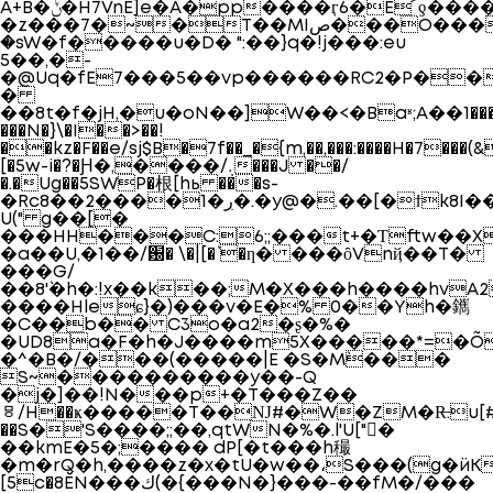
A+B�ݨ�H7VnE]e�A�pp����ӷ6�E՜ƍ����Bv��J��%��0W����#�e/
�z���7�~�T��MIص���O���ۛ����}
�sW�f�����u�D� ":��}q�!j���:eu
5��,�-
�@Uq�fE7���5��vp������RC2�P��
�
��8t�f�jH,�u�oN��]W��<�Baʶ;A��׽���1g#4�\��a�
���N�}\�I��>��!
��kz�F��e/sj$B�7f��_�{m,��,���:����H�7���
[�5w-i�?�Ԩ�,����/܉���J ��/
�.�Ug��5SWP�根[hь ���s-
�Rc8��2����1�ڔ�.�y@�.��[�ϯk8I��t�AF<�v
U(" g��[�
���HH���C:6;;���t+�Ƭftw��X
�a��U,�1��/԰� \�|[�` �ƞ� ���ȏVnҋ��T�
���G/
��8'`�h�:!x��k��;M�X���h����hvA
����Hleɕ}�)���v�E�% 0��Yh�䥴
�C��b�� C3o�a2�ʂ�%�
�UD8a�F�h�J����m5X�����*=�Õ
�^�B�/���(�����|E �S�M`���
S~����������y��-Q
�j�]��!N���p+�T���Z��
ᇢ/H��ҝ�����T��Ǌ#�W�ZM�R̶.u[#���8
��S�'S����;;��,qtWN�%�.l'U["�
��kmE�5�;���� dP[�t���h穝
�m�rQ�h,����z�x�tU�w��،S���(g�ӥK�%�A
[5c�8ӖN���ك(�{���N�}���-��fM�/���