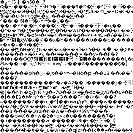
�ݮG||_�430�+?
Q����= HD����9�D��^(t���=��Z�Lu
x��G��{D��R��>�Uu�m_�HD�>��a9����X �4��"�ێ$�
匈�I�u+ tg�yٸ������
^��I�{5l��. =�U��
��n�YF�,� X���2(�.����c,��
�*��m�����.�h��wL`r�����a��Ԓ��[
�c��۹(�J�q,��/{���g�~~Oޒ�/��}
����ԗW�x�j4��x�Y��>`���u���p
κ�V�=�}h��
��:�nH�ӮN��(�%�H�Rߣ�Ƚ߿��Ͽߞ�8�;�;>K����Qv.�}
������ݟ��������yv��F�?
�l�n��OO7ׯ�������(�{����5�޵��������L�:��.���3�zx�wh�z4~��x�ӛw�k��J{�O�wo�v
䅻w��:h�ݵ?Nnoߜ
W/tU���&�������$�{!
��/
������ph�_H�jt��>=~�H c�p~��JBl��
���?
���������:�� ^�z�A2��d������ۋ�n||h'���W��c�4��>n>
����f�}�~��Iv�F7���Y��ݭ�^l��
쇕]��NN�o/NN.>u�~7O��,ב��do�0vß��69�b��f/~?
�|��E$�Mɾ^�X�=O���F�/>���?
=�͏�����Z��u_�^[��nwg/gG_���w�����
��7�wƻI���N/v�Wǯ͟���l��~~���Ǉ~r=
��$ ͗����Gs2;�N�w�+��3ܽ9V*''���}
���bWX��~w�2�~qyk�u�������7�/
�ɝ��������vϾ�����U8i�~�[�d}
��=�}OD��i<��ԏ��A��9�k����l}
����h�#��_u�w/�7�q|zr��ïkެ��y���!