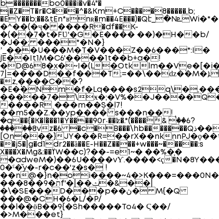
b�������bo0���i�v�4"�
į�Z�T�r�C���^�&Km+C�`���8�����,b;
�EY��b;��&tEn*ʁnʀ�m��4E���)�Qէ_�NܧWi�*�f~'�Q��HP?mp�V���������g�7\pެz��m�]�mk��в,�j�8�A{��̤=WWZ�NcǕS�mV�*�"�H_��Fr3��:�ʝZJ�:A��1
�^��(�ҷ� ����R�df��֚K-
�(�̦�7�t�FƲ'�G�E���� ��)�H��b/
�J��; ���*�N�}
ʼ_���U���M�T�V���Z��6���*:I�
jΈ��It1M�C6'����1t��b+a�!
�D@68�x�~I�(L�Otklm��Ve�[�i
7|=����D��f���T;=��\��ǳ�`�M�ܐ����#��.��/
�z,����C��?
�E�``�N`m�f�Lq����s2q\�,���
�����7�\ӿ�;�V%��J����Q
����Rˌ���m��Ș�l7!
��m5��Z.��yp����` s���n��!݄
�q��{�K�l`���1�Y����90r˴��ʫ�.*`(��̃��`ٞ& ��6?
�����8vz�6 �c�B���\hb�������Qذ�������k��:
[On���}JY���R=��rX��nknnPJ�ϙ��t\�Y
��j5�|g�d1dr2��ȁ��E-H��Z����+w���~�����:s
X���X�Mg&:��ߌW��c)?��-=e1~� ��%�֧�
�adweM�)��6U����vƳ.����<ҁ�N�8Y��
0�ˁ�̌y�-r�c��'z�s� !
��n@�}n�̣oi����~4�>K���=���0N�
���8��9�תf'�|��ݑ�&��|
�\�SE���D���p��ڽ� M{�Q
���@�CH�6�L/�P/
��l��ӫB��9{�Sh�����To4� Ϛ��/
�>M���et}