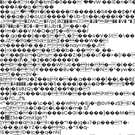
�6ץ��#ױH�jP�kmˆƉ�0���՜��vW׳��IE�n�!1�DW�&������2R�
���À��q �y��
��:պ��jH�(�����1t����&�S#���$�F�p
�(��a�y3�oUcE����7�Ub-$=��u���k�*��Y*
؋��ZMC,�F/p{˩8Z��l�m򽇝r�2�*B�� �V� *�.}
�B?��p��D�-I� �UJbt�ڷ��>�/
�!m�\��V:M�O�qf$�=8=��/
��,qa���(i�x�S�\;�,'���4�V�3t�\�
�JZ�Pq�ȱa(oΣ�����W��
c9����P�,��z X`�nay=m��J!
�|=k�������t5��b�-���˾��-
���@4�Qu����Zi�[s��uT��>�{I��
e���ď\�_!�2��0����E�
�0������WJc��H��~�(��C��_�lڒd�
��9l5�v{K'�����Bu�"�^x�N�*�yw�xܥN��oV�r>*���T e=��hju�Q,�����y�����:;llM���8i�dt%J
סT��y+0V�-
&hˣ�z�Z��sjК���ֶ;a��>I��[��L��8i[������6�Z�Tn
:�A����ܖ����l�5�.���)��A�Թ�~�$��H�,C���ʙW��gu*���+e�v���ZBnM؂O�%��������"���X��xb�8$.�5h�hVU��T
��j�E48zQy�"���Z��9�p�?
��|i�,QN���Up�!M����WPXr��=�
Q�fCݖf%
<^�8G nn��\c��].;��W/y�lEj�ʷ@0v9�z$}Ei'
~nCPYA�D�Qt�L��X�m� S/̊
�O��IB�m���sC�GI�I����]���M�
�୚Z56�OmX)g6^?
1Y�#�`asz�l<���*1��jq�ǝ7�p���T�-
ǚ��.�ƶX�YZ�ԏ��oۉ�^X�q-
1E�oD�ic��q�nN|