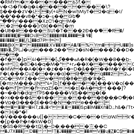
�RMY�����`�� 63f,�
v�<3�fk�q�4��������\`?
$����zV�ֽL[�y(+4߮N�whMyT�2�q�I/
��"���v8�*�ב�-ҕ�� Gե�
*��9v³����XzC'I�qM�
;�2����]r0k(��[�m
�U8�#����5U1�T���2Ð��ޭ��R�/
�S��l��)���OιBDT����#��,����� 9�|
��il�����(/L]��d7P|
���@X� �������:XV��X�A�/�%Ym�jU��l}s˘
l��k�ڱPLJ�ug���:2��*r2�sN����Z��D��p��)��
��
�f��]p4I��[ܘ���ڲA�R�(�W��B��b-
�=;�8�6�q�M�^*+rޡ��X�`����C��a&Bc.gR�N��2] W9�+��cx��zr��PW�IS;��D�Y���m�^������Yغ�ƍ��o�-/
�MW`��A�(�+:�z��+�~D�&����M�Y�I�
F�L���.CuZ���v�a)�Թ� �jq���2|2ٮ
OC�MYZ��<w�m$`�8�@�'#�C,
{�m>M���JjN"4+]b]f�̄����[���V�o(
��f]1�fnaZ5� i�±[�A�d ���]?
�~��h�dqT֯P5�����Vk֬S��g�(�
�>x����&�k�� e;�����8��֢�O߲�j�P
�Va�G���$E��G�N�me���ި|
�r��l��H7,z�J�<'�.����)Sp�lM��Xn�`D߸h&�/Tt�[_,�1��י��cѕ��v�HW�
�Hj�*�!
�V������u{[�;�C���taW/k'�ܕ���
�{p��P�n�kW�D]
t�ŜS�R��tQ\�~D�;����〨��C
�J7X���}D�� !T�`J����C��#V��u�Z�C$�s