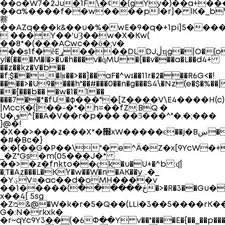
��o�W7�2Ju�1F\�ȼ�(gYy�)��a+����t
��a%����f��w����pl�r]� lK�_b߰
䕓
��AZq���k&��u�%�wE�9�q�+1pi]5���
 ���Y��'uȜ��w�X�Kw(
��8*�(���ACwc��ȍ�;v�
��s1f�ȇEړ����DLDJڷҵg�|O�(o
yl�(���M�l�>�u�h���v�`ɋMU�{��v���a�L��d4+
��z��kz�V�b��
�f:$��,�lʁ��>��]��aF�^wȶ��11r�2���R6G<�!
����>�U9����h"��#���0��n�g���S4\�Nz(e�$�%��
��{���b�� �w�1�1��
���7��*�fU�ф���"�[Z����V\E4����H
|MccK�(|��-�*�h=��fZ.BQ �
U�ٯ^[��A�V��r�p��� ��Ƽ���^"�.�;���
}@�!
�X��>���z���X*�׭xW�����ͼ��j�Bښ���H�8��2��/a��J+�F�HIh����$�}
�#�Bc�}
�;�̛֓(��G�P��\"� e^Ä�Z�x[9YcW�+
_�Z"Gs�m(05���J�*
��>�z�fnkto��ҁk�u�U+�^b :ʠ|
�;T�Az���L�K`Y�w��W�n�AK��yہ�_
�Y؋V=֛�ac��d�oMH����v
��ڂ������)�����1�>�R�3��Gυ��cD�����C2Nc�g��b���j�����q�5*
x��4[ 5sg
�Zמ&@�W�k�r�5�Q��(LLi�3��5����rK���Z�� n���A٪��(�^۬}d-
G�:N�rkxk�
�r~qYc9Y3��(�6Փ��Y v��"����E�{��_��p����