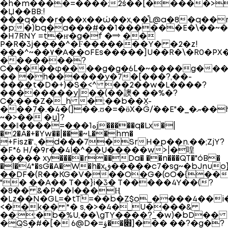
�h�m����=����;2ś��[�����>�
�Џ��BB:!
���q���r���x��ώ��x,��͒L@a�8�q��
�p;�)bq�a���#��1������E�\��~�
�H7RNY =t�ҥ�g�f �⟹ ��
P�R�3j����^�Ϝ�������Y� �2�z!
���^~��۷�A��oFEs�����]U��R�\�R0�PX�
�������?
C�����φ����g�g�6`L�~����g�����%��߾տ��Y��D=�������
�� �h������y�7�[���?,��-
����t�D�+)�S�<^ ��2��w�L����?
��������y|��(��䜒� ��%�?
C�:���Z�_h �;��b��X-
���7�.�4�(]��.ʊ�=�ӫX�Ĝ/`��E"�_�ޔ��h��ڍ�8�R�L��%AE�HMr�\�Ba�7����J�sn�n���H�A���Ѡ�ʗHL�ώ���0\�m����˷���*���V-
~�>�� �џ]?
��ǁ����=���ه1j�����q�Lx�|
�2�Ã�+�Yw��|���~L��hm�
+Fisz�'܆�d���7�SrH�p��n.��;ZjY?
�F*6 H/�9r��4l�^��U�����w>|�喤
����� xy����r��Da� ��n���QT�"όB�
�l�4*�sG�A�W�h�xڧ�����c7�sg~�bJnuo}0�A��M�"1: f2q�Fs_h������g�e6�-
��DF�(R��KG�V���O�G�(oO�{��
"� ��A�� T��}i�3� T�����4Y��(?
�8�� &�P��l���Ң
�Lz��N�GL=�tT`=��b�Z$o_����4��i
<��k�� *� s,�>�4�_U����&
��:;�b�%U,��\gTY����?`_�w)�bD��
�QS�#�[� 6@D�=׋��ۋ]��� ��?�g�?