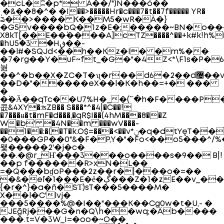
�cL�ʭ�p* A��/")N���ό��
ˌ�&��8�^� �I��>�����Hr�c���7�t��7f����� YR�
ᤕ��>���� K��M5�wR�À�}
�G5v����bQ�1z�E�;�����~BN�o��
X8kT[��E��`����Α]cTZ����^��+k#k!h%
�hU5ؑ�3 �Hڧ��-
��l#�SQJd<��h��Kz�I� �m%��
�7�rg��Y�uF~ft_�G�"�4Z<*\F1s�P�
눮
��^�b��X�ZC�T�ʯ�r��d6�2��d޴��v.f#�W�$�;�b����=v��'�dao��2e�+��s!=T�l�Ӆ��H��6(� W�b�!
��D�"�����eX��l�K�h��=+� ���
�
�`�Ȁ��qTc��U7%H�_�(՟�h�F����P
콦&4XY�:ʦZB�� S���*^�4|�C��!
�7���ʉ�t�mF�d���,�qR$I��(4hM���8��Z
W�b' �4N��m ���wV���-
��1��:�(�T�k.O$=���<��v*ݧ�q�dtYęT����g(���U�y��:%͓��{�:��'rJ�X&�M�K'[̟].�G$:Ly�/
�0���GP��0"&�F�P,Y�"�Fo<��o5���^/%�
뫷�����2'�j�c�
��.�@r_Ҥ���3���o����s�9�� B|!
��p f������R>xN�L��
=�Q���bɠoP���2z��r�|���o�=��
�&�eľ�1���E�ȇ�ڳ���Z�1�zE��v_��$��|
{�r�^}�a�ň�SƬ)sT���5����M�
X��l�C'lvj�
���5����%@�I��"���K��Cg0w�t�U,- �
JEğRj���G�n�Q\ȟ��wq;�Äb����
���.t=V�3W_I=�oo�~O��