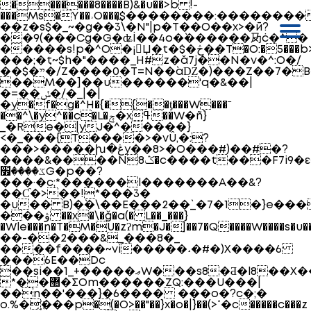
�������8����B)&�u��>b !-
���Ms�Y��˒O���߽$��������:��������/
� �z�s$�_~�g��3\�N"|p�T��O��x>�ӣ?
��9(���Cg�G�ʥİ��4o�`������夃ċ�^�
�����s!p�^O�¡Џ�t�$�څ��T�O:�5���b>����f�>�a�"���]�����x%~��򟳞 EA�+z��,��3[x��
���;�t~$h�"����_H#z�ǎ7j��N�v�^:O�/
��$�ײ�͗/Z����0�T=N��`aǱ�)���Z��7�B��
��M��]��u������'q�&��|
�=��ݽ�/�_|�|
�y�f�g�^H�{�{��ƫ���W���ˉ
��^\�y^��c�L�ݼ�xߟ��W�ñ}
_�Re�|yJ�^�����}
<�_���{T����>�vÛ,�:?
���>�����խ�ڠy��8>�O���#)��#�?
����&����Nݣ8�c����t���F7i9�ε�~�#x���
ػ����׿G�p��?
���·�c;*������l�������A��&?
��Ƈ�>��!*���3�
�u�� B)�`�\��E���2��`_�7�1�}e��
���ۋ ��x�\�ǧ�a(� L��_���}
�Wle���n�T�M�U�zʔm�J�]��7�Q����W����s�u
��-��2���&_���8�_
����f����~vi�����˔�#�)X����6
���6E��Dc
��si��1_+�����ޢW���s8�Ƌ�l8��X��l�������
*��޺�ΣOm������ZQ:���U���|
��n��'���}�6���� ���o�?c�;�
o.%�҉���p�(�O>��"��}x�o�|}��(>ߵ�c�����c���z