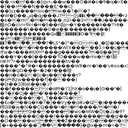
��,=x�'��ɛ�]qv+ޅ��w���O�#�c�9�q�>l(�l�&���������w����]r����WQW����
�}��>��`N����S,*��c}
��}xz����oҿ�w��7��?
�W�D��ݡq�qҙ���J7 ~|}y��٤������rz�6_��K��a��c}
�6��m�����ݫn2>��2ۛ==��J������
醯nO�cI==9k<�H�5��n$p~�Y�����k��?>8�
������\����O�e��:������K��}
�����������Qx׿ �����|�O�ߣ�렑
�y=��}h
�|��x�
��7߳����_��7�L5^�]^�O~�_�$]�)��
������n������W/X�����3:=��L��
tfw�n���#KX*���g������?�B��}|
���Y�ί��{�����?O���w��mx��t駓
n#:h'?>���w�������hv��
����^�^#�<��������WR�nr�1��'v#4o�x
��k�ǫΏ���~�2�r���椱
��n�o�&:�{c�ɴ�����t?
�o8zw����`�f|�����}
�{s��3{8|e(��x�ߏ?
��f�����Í'<�s89�'/3]hX�6��j�]G��"�|
�?�X�Cj� ��'���}����?
�������t_T���l74�ͤ
�Eѻ���q�K�7�]��lry��a#u�Q�i�����
槣GB�w�N��CQ���<������/��/
���'G������l�wc�MW�Ŏt�Jz�9?
�jܟ������O���`r�����̎�������q'��o/
�O����wܾ����Ž����O����>ʬ
{�+���ͧ�ݴ��՞2��\�����}�@x��m�=�?