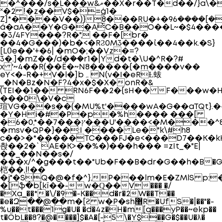
�^���/s�L���w&ޜ��X�r��T�d��/}a\���s�ʎ�<� 8��cL�<~j�VM�=u��r��v\�II��,"K#A*�S������_Mr�h�[�\�Xe���˪�f�hLů��i�wF���������"�||R�$t��ߐ��o񭿴��ҟj�
˟�2 !�z��V$�=ģ1�
Z]*����V��)}8���RU�+�9ܥ�<�]����6�jhd�$O�@�ڃl��NAm��U���e�������)]���'�bZ$t`]G�T`UB�o{HLy�^Q���gWD#}81�F�X��I�!
ά�aA��Y�G��A`ͭC�B��O��L~�$4����
�3/4FY���?R�", ��F�[br�
��4�G���)�b�<�RϨ0M3����`ί��4��k.�S}
[L߀e��'+�6| �mO�;��Vz�=?
3�.]�mZ��/d�ؗ��r1�|Yd�t�\U�^R�?#
x '~4��R(��Ё�~N8�����{�m����v��
eY<�-R�+V�l�]bہ N(v�І�eRȽ蛂
_�N�Bz�N�F?4�x�$�X�onR�&
(TEI��1�� RN6F��2�{sH�� F���w�H�
���0\�V�c
瑄VG���s��(�MU%t'����wA�G��aTQt}.�
�Y�Hi�#�P�p�%h���� ���[
�6�0,*��ץ���7���U'����<�M���^8V����d��:?
�msv�QP�}��:I ���� Le�"k\#h8
c��>�*�����TC���FJ�e<���D7��K�k
촩��2�`̀AE�K>��%�)���h��� =zIt_�"E|
��_��N��s�/
���x/^�g���t��"Ub�F��B�dr�G��h�Β
桤��,l!��
�j"�SQ�@�f�^},P���lm�E�ZMlS p:�
�[ֆ�b[kї��-w�Ԛ��V��� �/
�Xa_��*�\/�9�-K��d�r�2W��T��
�e�Զ��@��m�[Ƨ w�P�sh޸R�UfS�|��"�-
%u��t���1g�U� �d�4z�H�m[q���yP��~ekp��
t�ŐbL��8?�@����]$�A�[-5 \�Y$��G�$��U�ƛ�