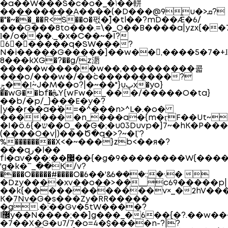
�a��W���S�c�o�_�ݳ��軿
���������A����(�D���@9u�>ܩ?
�"�~��_��R<S��o�퍿�]̄�tl��?m
D��Ǣ�6/
���G���8to���.=\�_O��Β����a|yzx{�
ӏ�/o���._�x�C��~�I?
6������q�SW���?
N�i�����G�����]��w��󇟯,����5�7�+ɺ��ۓ>
�8��kXG�?��g/z滣
�����w�����w��,���������콟
���o/���w�/��`c���������?
ݯ��I`~J�M��o?|�~��"}uپx�yo}
��wG��bf�ܞY{wFw�_���/�����O�ta}
��b/�p/_}���E�y�?
|y��r��a�`�=�^���n>^L�.�o�
�������n_���a�{m�ӷF��Ut~�޾wO&�
�I�ö.6{�ש��O_��G�;�u03Duvp�]7~�hK�P����כ�S����n�6���P:�,s,�����>
(����O�ν|)���Ծ�q�>?~�Ӷ?
%��������X<�~���}zb<��я�?
���qر�l��
fi�av���:��޷��{�g�9��������W{�����aK���������P^��������X���.�v׺��4yo��.�Ŷ����
'g�k�՟_��K/v?
����O�����#����O�܈�;:���6&'��6� 
�Dzy����xv��o��>�ܾ�__c69�����p|
��k{������������v×_�2hV����
K�7Nv�G�s���Zy�RR�����
�g.�:֞��Gv�5tW����?
l޼y��N����;��]g���_�6��{�?.��w���O�-/
�7��Χ�G�u7/7�o=4�$����n-?|?