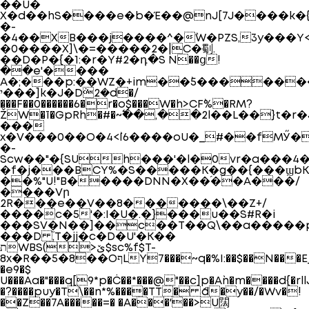
��U�
X�d��hS����e�b�Έ��@nJ[7J����k�
�-
�4��XB���j����^�`W�PZS,3y���
�0����X]\�=�����2�|C�劅.
��D�P�{�1:�r�Y#2�դ�S N��ց!
��e'����
A�;���p:��WZ�+im��`5������
י���]k�J�Dܵ2�d�/
���F��0������6�r�o$���W�h>CF`%�RM?
ŽW�ī�GpRh�#�~߱��,��2l��L��}
���
x�V���0��O�4<`I6����oU�_#��fMӲ�
�-
Scw��"�{SUh���'�l�0vr�a���4
�f�j���BCY%�S�����K�g��{���ϣbK
��%"U!"B�����DNN�X��֝��A���/
����Vր
2R���e��V��8�������\��Z+/
����c�5'�:I�U�.�}���u��S#R�i
���SV�N��]��c��T��Q\��a�����p
���D ,֮T�jj�c�D�U'�K��
תWBS(>ێ$sc%f$T-
8x�R��5�8��OףLY7���~q�%I:��$��N���E_r�@����@F0@���D�
�e9�$
U���Aa�"���q[9*p�Ċ��*���@"��c]p�A`n�m����d{�rl
�?����puy�T\��n*%����TT� ަd�y��/�Wv�!
��Z��7A�����=� �A���'��>U䦢