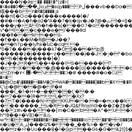
����N�ӣs ��˓���t�^|z�>|
�<�e��ڷ���0o;ʑ�sqy���Pڷ���vb��Da��0�����O�N�Oo�:W����
睋���bn�R�$����ݫs
��nl[�O.o���E���e����(�/
�#�=I�A�h�a2�"A��7�k�qv�J�7@�ٽl�=$��H��������
���y�>&(h�h�`�6(���0:7�o����
v"�I��c���e�/���8d
l��8��k��ȃ-
�f��s,��M�R@�J��?
��h7p��اyћk�նC�cq �
"0�7�.���j���k7�O$���p质
�����z�j����~z����j��J�ݱ�*�bo�>��������@�x?
�S�|�������}�}
�J��JR�\��+���1S�����(?
�c;:X����,@�����[o[�i�����
xZm�޶ >٧-�'u��Ͻ�# ����#�o�z
�=�
��@Op�\�������M�OWA��(������]��b�XY�:�R�"_�
Ϛ\p�@��@�P�#
���l_�`>�H+�~����Ҁ��.�
�7���)R� :L� �Xx?
�7T�(����N~@KKU��.�=�m,x��`k
���:����_u�Rǀx�JQ&FRnxmG���Z�ZB
��`z#v�����{m�C�b�A^�U�X
h*!8��+�VBʖ�&ル
w*�)������8��������Ic��"�B��$��WU�t܎or�+;�q���i�B0��"�^���'D��+�y
6�U�Aݜ}���Q%���_��%=� � �v�/
��z�>r�Uu���B�ī�Gp��G6�G�&21{$