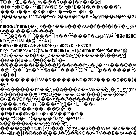
TΌ�E𨛰��4_W�@�7u��]�Y�/�$c!
�l��O�ޚ��TW�D S�*E�N�,��y���"/
���a�� �K�h�� �.�hL�
ˌ)�����J%o�oC��8�id�K�yn��#��zb�|3)�`�gz�8�H�3��c�5Rc9�,�
?
�
�RR�Ư��n��֣�<��<��E���AG�f��ĩ�i�7�%
�� ���+� ���
�2��}'���lh�����F�ڡµ4YA��e�2�O9��2:9�4�>_����,|8�O�{����h5�����/
�D̗֦jU6L�j�$A�}
��Ra����;B��A:�z�#�^�\m��G���<7�B
�n*vd�Z��C}"6J�k��D����_v�@�m���~̀���w�㿘
#27��� �t�¶�ۑZ���àe�R����\��G|
�M��|8�E#�$�b^�-
�%��W��(��8��¹S��r��f�J�\���C�
�@s�m�^%s����G^ᝑp�����#�8[4�g�bߐ�Hyy�!z��*J�A��JGُن�Kq�P�����ޖ�ё���}5v�լ�A���������x6�<�Z����fu2���:JVs�k 
<�f�|
����'`��� {tW�9�����N2�2ˇS2���j�$�$�(�
�
�~a�����m�RȨ�q���c�+ME��� m
d��n�s��7&U�T��. O�'���}���x�?
GۖL�?Of�{*]����/'�#���m�r
y���.n�,.n���YƎ�L��-
�n��O��~��J��$q�
�R�Rx�@y�+h�۾�V��Z�G�-
��:C�<j����r)Zt�PŹ-
S�ᢓ���S���ym�?
����gq�YtJN]I�X�Ӯ"J�$k��WMI;�Z��k
�&n�H�R�:����J�\S�%9C�.7V��E�b