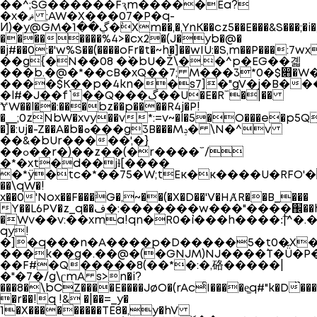
��^;SG������Fԇm�����Ea?
�x�ޘ ;AW�X���07�P�q-
Ͷ)�y@GM�ڲ��1�`Xm��,�,YnK��cz5��E���&S���;�i�,}
��������%4>�cx2�(J�yb�@�
�j#��0:�'w%S��(����oFr�t�~h�]��wIU:�S,m��P
��g{�N��08 �`�bU�Ž\�.�^p�EG��곏
���b.�@�*��cB�xQ��7; M���3*0�$෋�
����$K��p�4kn��s7]�"gV�j�B�
�l#�J��f` ��Q���گ��U�E�R΅�|��
ɎW��l��:���bz��p����R4j�P!
�__;0zNbW�xvy��v*:=v~�l�5�O���e�p5Q
�]�:uj�-Z��A�b�ܘ���g3B���Mݚ� \N�^v
��&�bUr�����',�}
��ߋ��r�)��z��(�r����΅/
�*�xt�d��jɫ[����
�*ÿ�tc�*��75�W;tEĸ�κ����U�RFO'�
��\qW�!
x��0'Nox��F���`G�,~��(�X�D��'V�HȺR��B_���
Y��L6PV�z_q��ف�:�������w���"����֌
��
�Wv��v:��xma!qn�R0�`i���h����:͠|
qy!
�]�q���n�A����p�D�����5�t0�X�[
���k��g�.��@�(�GNJM)NJ����`T�Ǚ�
��F#�Q�����8(��*�:�,硌�����|
�"�7�/g\ʗmA s>n�i?
���8�\bCZ����E����JøO�(rAcͨI����e͚q#"k�D̏��
�r��!q !& �|��=_y�
1�X���������TE8�,y�hV