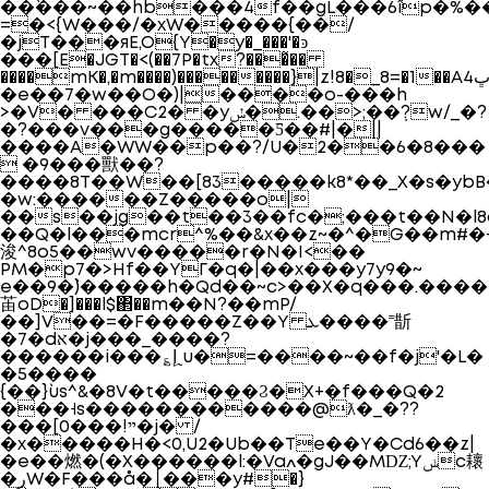
��`���~��hb���4f��gL���6îp�%�
=�<{W���/�xW�����{��/
�jT���яE,O{Y�y�_���'�ͽ
���[E�JGT�<(��7P�tx?���̃��
����mK�,
�m����)���������}|z!8�_8=�1��A4ڀ?
�e��7�w��O�)|����o-���h
>�V� ���C2� �yݽ�.��>;��݂?w/_�?
�?���v���g�����Ƽ��#|�||
����A�WW��p��?/U�2��6�8���
 �9���獸��?
����8T��W��[83�����k8*��_X�s�ybB�
�w:������Z�����o|
��s��jg��t��3��fc�;���t��N�l8
��Q�l���mcr^%��&x��z~�^�G��m#�+1
浚^8o5��wv�����r�N�I<��
PM�p7�>Hf��YГ�q�|��x���y7y9�~
e��9�`)�����h�Qd��~c>��X�q���.�����
苖oD�]���l$΂��m��N?��mP/
��]V��=�F�����Z��Y ܥ����˭斮
�7�dא�j���_����?
������i���؏إ˷u�=����~��f�j'�L�
�5����
{��}`us^&�8V�t�����Ϩ�X+�f���Q�2
���˧s������������@ƛ�_�??
���[0���!ײ�j� /
�x�����H�<0,U2�Ub��Te��Y�Cd6��z|
�e��燃�(�X������l:�Vaߍ�gJ��MǱ;Yݭc耲
�رW�F���å�׀���y#�}