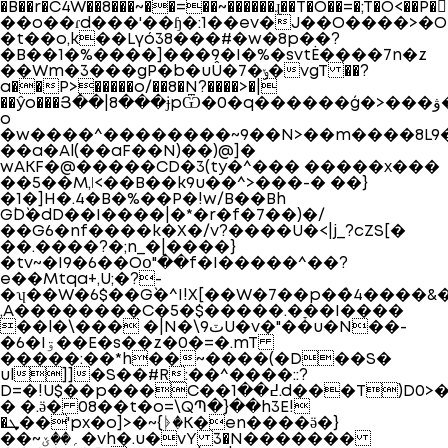
�B��r�C4W��8���~��=��~������ɻ��T�O��=�;T�O<��
��o��ɾd���'��ɧ�:1��ev�J��O����>
�t��o,k��Lγó38���#�w�8p��?
�B��1�%����]���9�I�%�svtĖ����7n�z
��Wm�3���gP�b�uÛ� 7�ݸ�vgT ��?
a��P>�����o/��8�N?����>�|
��ŷo���Յ��|8���ɉpѾ�0�q������ǵ�>���ۋ��O��'_i?
o
�w����^��������~9��N>��m����8L9
��a�Al(��aF ��N)��)@]�
wAKF�@�����CD�3(ty�^��� �����x���
��5��M,ǀ<��B��k9u��^>���-� ��}
�1�]H�. 4�B�%��P�!w/B��Bh
G`D`�dD��I����|�*�r�f�7��)�/
��G6�nf���� k�X�/v?����U�<|j_?
cZS[�
��.����?�;n_�|����}
�tv~�I9�6��Oօ"��f�I�����^��?
e��Mtqa+,U;�?-
�ʮ��W�6$��G`�^I!X[��W�7��p��̀4����&
,A��������C�5�$�����.�ׇ��I����
��l�\��� �|N�\9ٽU�v�"��u�N��-
�6�Iۊ��E�s��z�0�=�.mT
�����:�
�*h��~����(�D��S�
ul]]�S��#R:��^����::?
D=�!U$��p���C��߄��1.d���T)D0>�|
� �.ӛ� 08��t�o=\QՊ�}��h3E!
�ܜ��'px�o]>�~{ᚧ�K�en����ӛ�}
��~؍��ێ�vh�.u�vΥ 3�N�������