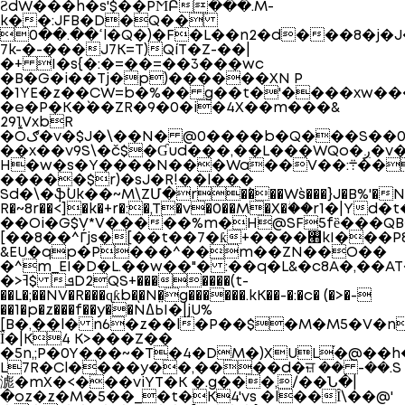
ƧdW���h�s'$��PϺԲ���.M-
k��:JFB�D�Q��ؔ
ߵ��.��0l�Q�)�F�L��n2�d���
7k-�-���J7K=T)QíT�Z-��|
�+ I�s{�:�=��=��3���wc
�B�G�i��Tj�p)������XN P
�1YE�z��CW=b�%�� g��t�'����xw���
�e�P�K�`��ZR�9�0�i�4X��m���&
291VxbR
�Ṓګ�v�$J�\��N� @0����b�Q���S��0�TCt��$������'t8�/g�������Ϊ�R�$�q�2۝ɥ�
��x�
H�w�s�Y����N���Wa��V��:܊���@_>�P+;e�ZFK�c&%�Օ`�:����agmϦ�h%����4pw�9$�z8]}
�����$r)�sJ�R!��l���
Sd�\�ֆ`Uk��~M\ZՄ�r�`���W`s���}J�B%'�N
R�~8r��<]�k�+r�:�,T�v�0��M�X�ؗ��r1�|Yd�
��Oi�G$V*V�����%m�H@SF5fȅ���Q
[��8��^Ѓjs�[��t��7�ƙ+����࡫kI���P߾5��8Rd7\W���@�����sK��j��)������;���+��VjqYupzZf�-
&EU�qp�P���^��m��ZN��O��
�^m_EI�D�L.��w��"� :��q�L&�c8A�,��AT
�>ߔ$ ܦD2QS+�������(t-
��L�;��NV�R���ɋƙb��N�g������.kK��-�:�c� (�>�-
��1�p�z���f��y��ǸߡӸ�|jU%
[B�,��l� n6�z��l�P��$�M�M5�V�n[
Ȉ�|K4 K>���Z��
�5n,;P�0Y���~�T�4�DM�)XUL֡�@��
L7R�Cl����y��,����d�ਜ਼ �� -��.S
滮�mX�<���viYT�K �.g���,/��Ն�|
�oz�z�M�5��_�t�K4'vs �l��Ȋ\��@'