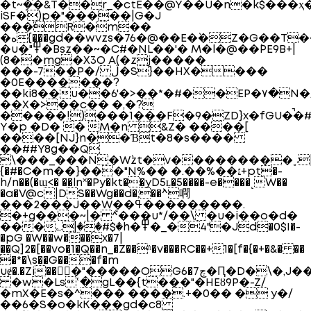
�t~ܾ�֗�&T��r_�ctE��@Y��U�n�k$���
iSF�)p�"�����|G�J
���`R�m��
�ه{͏���gd��wvzs�76�@��E�`�Z�G��T��+�&��'[��
�u�"߾�Bsz��~�C#�NL��'� M�l�@��`PE9B+|
(8��mg�X3O A(�zj�����
���-7��P�/ ڷ�S}��HX����
�0E�������?
��ki8��u��6'�>��*�#��EP�۷�N�
��X�>��c�� �,�?
�����!)���1���F�9�ZD}x�fGU�̚�
Y�p �D� � M�n &Z� ����[
����[NJ}n��Ɓt�8�s����
��##Y8g��Q
\���_���N�W`zt�v���������˳܁|
{�#�C�m��}���"N%�� �.��%��׆+pt�-
h/n��(�ɯ<� ��ln˟�Py�kt��yD5ʟ�5����-e����˻W��
�a�V@c|DS��Wg��d�;��`^㗿
���2���J��W��ߟ���������.
�+g���~|� ^֩���u*/��\ �u�i��o�d�
���؎|��#$�h�߾�_�4"�Jd�0$I�-
�pG �W��w���x�7|
��Q]2�[��vo�1�Q��n_�Z��ʱ�v���RC��+1�[f�{�+�&� ��
�*�\s��G���f�m
uɇ�.�Zi���"�����OG6�
�w�Lsՙ�gL��{t���"�HEȣ9P�-Z/
�mX�E�s�^��� ����.+�0�� � y�/
��6�S�o�kK���gd�c8