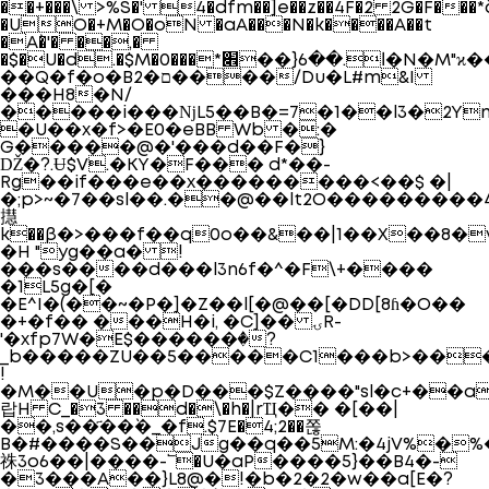
��+���\ >%S�' 4�dfm��]e��z��4F�2 2G�F���*
�UO�+M�O�oN �aA���N�k����A��t
�A`�'� ��,�
�$�U�d.�$M�ا.��6{��׎*���0�N�M"ϰ��1
��Q�f�o�Bם�2����/Du�L#m&I
���H8�N/
�����i���ǋL5��B�=7�1��l3�2Y
�U��x�f>�E0�eBB Wb �:�
G�����@�'���d��F�}
Ǆ�?.Ʉ$V.�KY�F��� d*��-
Rg��if���e��x���������<��$ �|
�;p>~�7��sl��.��@��lt2O���������
㩨
k��β�>���f��q0o��&��|1��X��8�
�H "yg��a� !
���s����d���l3n6f�^�F\+����
�1L5g�[�
�E^I�(��~�P�]�Z��l[�@��[�DD
[8ɦ�O��
�+�f�� ���H�i, �C]�� ۍR-
'�xfp7W�E$������ٛ�?
_b�����ZU��5�����C1���b>���]#KU"'�ܕE��8��KI��
!
�M��U�p�D���$Z����"sl�c+��a
랍H C_�3 ��d�\�h�|rҴ�� �[��|
��,s��҃��`�_�f.$7E�4;2��쫂
B�#����S��Jg��q��5M:�4jV%�%
祩3o6��|����-՟ֺ�U�aP����5}��B4�-
�3���A��}L8@�!�b�2�2�w��a[E�?