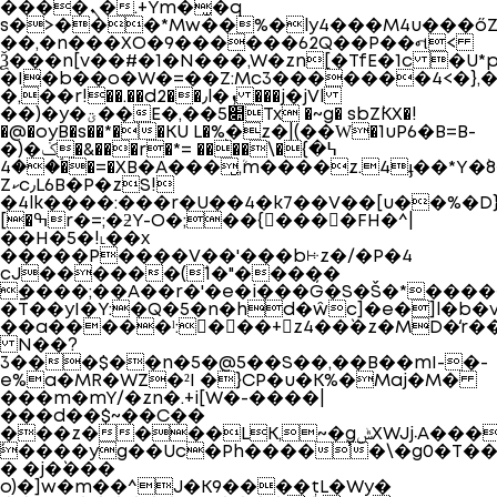
����ܢ�.+Ym�̫�q
s�>���*Mw��%�ly4���M4u���őZ�$
��,�n���XO�9������62Q��P��ન<
Ѯ���n[v��#�1�N���,W�zn[�TfE�1c �U*
�I�b��o�W�=��Z:Mc3�������4<�},�
�,��r!��.��d2��٫l�ܙ ���j�jVl
��)�y�ؾ��E�,��5׊Tx �~g� sbZ`KX�!
�@�oyB�s��*��KU L�%֭�z�|(��Ԝ�1uP6�B=B-
�)�ݢ�&���r�*= ����\�߆�}
�ۘ��4�=�XB�A���̮ܳ,m����z.4ֈ��*Y�`8��RA��
Zކc٫L6B�P�zS!
�4lk����:���r�U��4�k7��V��[u��%�D}T�@8r���y�z9K#bG�:�|afة��9�D�VyϬ^OU5/,%BUPn+r�s�7�;����`o��ys�9�Q
[�ߒr�=;�ƻY-O�;��{����FH�^|
��H�5�!˪��x
�����P����V��'���bꔝz�/�P�4
cJ������(`1�"�����
����;��A��r�'�e�i���Ǵ�S�Š�*���
�T̄��yI�Y:�Q�5�n�hd�ŵc]�e�]l�b�
��a�����ˡ:򎹜���+z4��`�z�MD�̒r
N��?
3���$��n�5�@5��S��,��B��mI-�-
e%a�MR�WZ�²I �}CP�u�K%�Maj�M�
���m�mY/�zn�.+i[W�-����|
���d��$~��C��
���z����LK,~�gݰXWJj܁A���J�(���6�%1[t�l��$��'N����f�Y�
´����yg��Uc�Ph����̕�\�g0�T��
� �j�`���
o)�]w�m��^J�K9����țL�Wy�