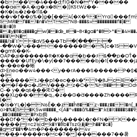
�b��\�4���d:fIG�N�*Y�����
��ae�A.�ɾg�:x�8i�}}K5tWz��-
�K�(њ�z��11&�
��v�f��o%�}g�[��4{�X�ߟ�Yra���fm�
5MR�f��!�n�VTc"NB-���&v��������f�|�
�i�=�(8
´�.�y�8�a���`�gw(��ǣ_#�~8<�ga�^�8>^��4H��
��l�\N�
���/s�ϓ�aV5���Tb߳�{��� �
-��W�"u���<������B�%]c�15�V
�gmҞ��K-
OAP�ܦi������R�K��a�b��۶&��p�OŤ�I�0k��7�=vɕ���P�5�
����ʹ�UfEy�\�y(��7�����bj�1{����;�j
�-��e��蜥
d>Eneo��w4���<y��rA���S�����P�$�l
�!
������tJ��p1�ec��k�" 9�8JclE�
;��F��o�J5V���Jz�C�י%8���Odv
C-� y�,�q6���ԘO�
��XLg��:��qۍ�z��G�`d���`�Zh����R�+u�jm���0���
(�
�1s�YL�)�N6Ӗ�;�z��ȟ8��z˅���z��l�n{_�
o>�%�]5�K;5w#����_<{A�^v���â%���":kE�lt����S�
_��G�����Pxb癎
��Df�*�1�b��Ԣ����L�r�FN� K���
����jI=c2뇎dk�Y�8b�TszG.�j�h��*�c�}
�qd"��۹�4m�P�������i4v
���+����n�c�?� }������7��暑