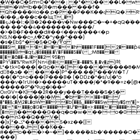
�W��C�Smּ=D�"��ٳ�*�ϋ����L�wA="l�9X2̬R
#�Wb��[R�m��� ���f�
Qh����Ho��.p�P��P��K��q͛Q�.
�i��ۻ���c��`iщT_�}
��ܟJ��I:;�|B�2����v�Nw���C�~�+�qQ�`���R(�\i��*�nrz;�u�l��v����+���C�3d�g�e��,v
�� ��"��4��� ���� ����/
�>�B�F����d#��<��w����<�p
NS,N���c~,٨�Z�*y��^���}
�s�Eb$^��S�O�/߾a
���5_����,����h����1F���]2����¯p4
������Br�qtJ�ŝ����.�\'�F����5��\ _;M8����
�[��ā��-�J���2 95�m
�PY\��%"RwKP{Nn<@�H;����-���% �˔�v�z)㫇
L*�tk+0���{�Go��([��������̵8�M
d󮿽8�ܭ� � ����}P^���.�� |*���W�T /
��{�*a+o���(P���B� {�DDz�*�s/u|�"o
���v�1rUH�>�����uT�:���ʃ�*�9��=z�[
�����P"�"9ug�I��~'
OҥGV=�K)��2R���y���T���`�S�5�
��I�{����Ϳ�i�M؃�b�=)��=��/
�*��&:;�M2�L�aW���b[��&_���P��Swy�$m"�]~
[��"i����o`�G������U"���=>:���������P
[�mῇ�����G��q�a�w���~o�0
��n3��Q�� V�{
�}x}*�ݢ*����5�xz��[|
����J{��`K��-
#��o���>�~�]��.��`�&b�'�����O
���}