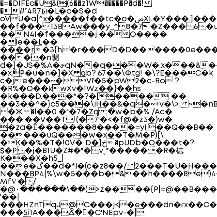
�=�DIFEa�U&((6��z1W�����P�d�!
�#˹4R7ӹ�L�c�S�d
oVU�a|^x�����f��tc�o�ضXL�Y���.]����vk�z�B���C(� 4kM��(��
��f���13BAw���y_^8�7�Z���6�u
��N4I�f����j ��O����
� le��L��
����r�3{h�r���D�D������0e���[�
����n閡
d�]�JS�%A�ɚqN��q���W�:x���&�
�xޯP�u�n�]�X gb? 67��\Փtg! �\?E���C�k
c�je���~�Vȓ�5�pW2�c-Ro ?
�R%�O��ҟwXv�!Wz��}��hs
�k���D.���*�?�[���� ��
��3��^�}c5��̔�\iH��&�q`�~+v�\>; ~
�Ж �l��0 �"�7�Zզ ;�w�b�% /Ac�
���,��V��T!(�7'�<�f@�z3�)w�
�za�Ȅ�������8����=yi ��Q��B��
�����uQ���w�x��T�M�P)[\
�K��%�T�!0V�ˈD�]څ�pUDb�O���t�?
$�P�j�B1U�Z#�"�vˬ*������R�梽
K���X�h5_|
��e�گ��d�*l�(c�z8��/ 2���T�U�H���ȩ�+ª���8M$:R�Q<^Ow"ɋf-
N���BP4|%\w�5���b�&��h����8e)4�
MfѴ�/
�@٠������\��(>z����{P|=@��B���#�i`-
'��|
���HZnTqJ@C���j<�e���dn�ԑx��C�
���5i1A���Ճ��ٕC'NEpv-�|