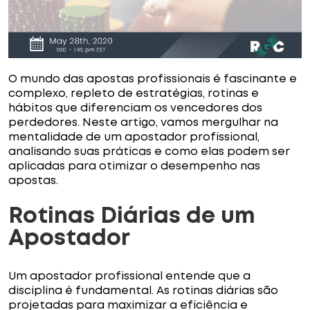
O mundo das apostas profissionais é fascinante e
complexo, repleto de estratégias, rotinas e
hábitos que diferenciam os vencedores dos
perdedores. Neste artigo, vamos mergulhar na
mentalidade de um apostador profissional,
analisando suas práticas e como elas podem ser
aplicadas para otimizar o desempenho nas
apostas.
Rotinas Diárias de um
Apostador
Um apostador profissional entende que a
disciplina é fundamental. As rotinas diárias são
projetadas para maximizar a eficiência e