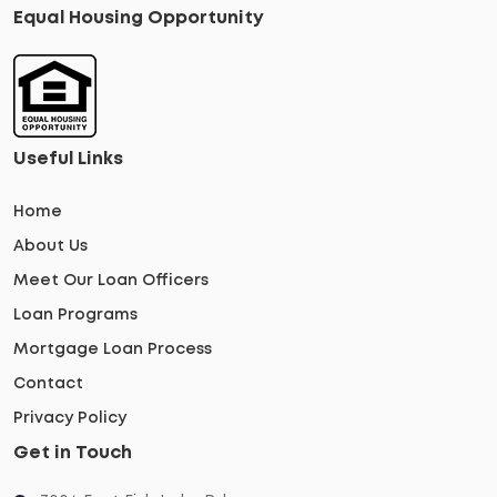
Equal Housing Opportunity
Useful Links
Home
About Us
Meet Our Loan Officers
Loan Programs
Mortgage Loan Process
Contact
Privacy Policy
Get in Touch