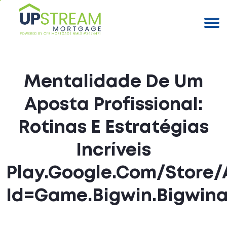
Mentalidade De Um
Aposta Profissional:
Rotinas E Estratégias
Incríveis
Play.google.com/store/
Id=game.bigwin.bigwin