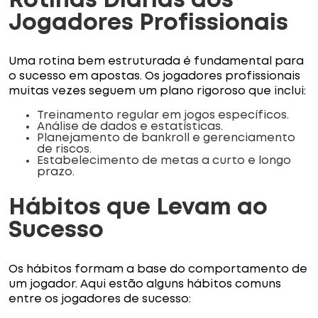
Rotinas Diárias dos
Jogadores Profissionais
Uma rotina bem estruturada é fundamental para
o sucesso em apostas. Os jogadores profissionais
muitas vezes seguem um plano rigoroso que inclui:
Treinamento regular em jogos específicos.
Análise de dados e estatísticas.
Planejamento de bankroll e gerenciamento
de riscos.
Estabelecimento de metas a curto e longo
prazo.
Hábitos que Levam ao
Sucesso
Os hábitos formam a base do comportamento de
um jogador. Aqui estão alguns hábitos comuns
entre os jogadores de sucesso: