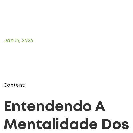
Jan 15, 2026
Content:
Entendendo A
Mentalidade Dos