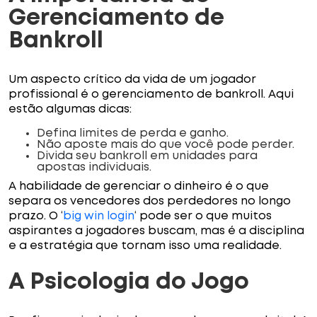
Gerenciamento de
Bankroll
Um aspecto crítico da vida de um jogador
profissional é o gerenciamento de bankroll. Aqui
estão algumas dicas:
Defina limites de perda e ganho.
Não aposte mais do que você pode perder.
Divida seu bankroll em unidades para
apostas individuais.
A habilidade de gerenciar o dinheiro é o que
separa os vencedores dos perdedores no longo
prazo. O ‘
big win login
‘ pode ser o que muitos
aspirantes a jogadores buscam, mas é a disciplina
e a estratégia que tornam isso uma realidade.
A Psicologia do Jogo